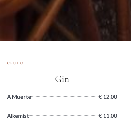
CRUDO
Gin
A Muerte
€ 12,00
Alkemist
€ 11,00