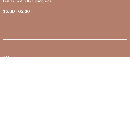
Dal Lunedì alla Domenica
12.00 - 03.00
Piazza Yenne, 25
09124 Cagliari