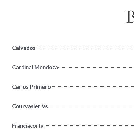
Calvados
Cardinal Mendoza
Carlos Primero
Courvasier Vs
Franciacorta