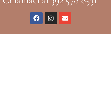
Chiamaci al 392 578 8531
Piazza Yenne, 25
09124 Cagliari